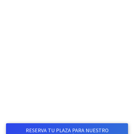
Estrategia de Datos
Óptima, con las
herramientas adecuadas
Los datos son en
muchos casos un
potencial sin explotar.
Te mostramos como
optimizarlos
RESERVA TU PLAZA PARA NUESTRO