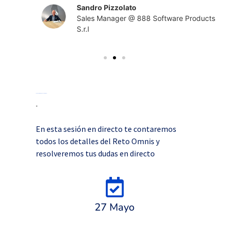
Sandro Pizzolato
Sales Manager @ 888 Software Products
S.r.l
EL RETO EMPIEZA EL 27 DE MAYO
Reserva tu plaza y no te pierdas la sesión
En esta sesión en directo te contaremos
todos los detalles del Reto Omnis y
resolveremos tus dudas en directo
27 Mayo