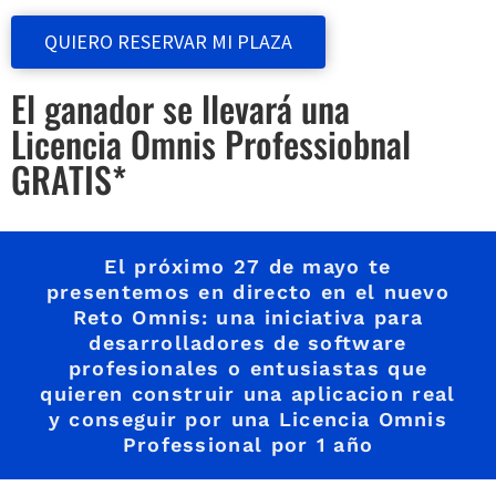
QUIERO RESERVAR MI PLAZA
El ganador se llevará una
Licencia Omnis Professiobnal
GRATIS*
El próximo 27 de mayo te
presentemos en directo en el nuevo
Reto Omnis: una iniciativa para
desarrolladores de software
profesionales o entusiastas que
quieren construir una aplicacion real
y conseguir por una Licencia Omnis
Professional por 1 año