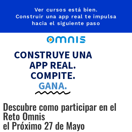
Ver cursos está bien.
Construir una app real te impulsa
hacia el siguiente paso
CONSTRUYE UNA
APP REAL.
COMPITE.
GANA.
Descubre como participar en el
Reto Omnis
el Próximo 27 de Mayo