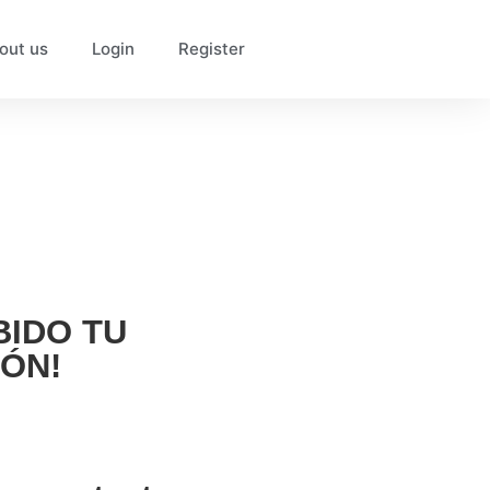
out us
Login
Register
BIDO TU
IÓN!