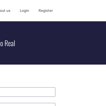
out us
Login
Register
po Real